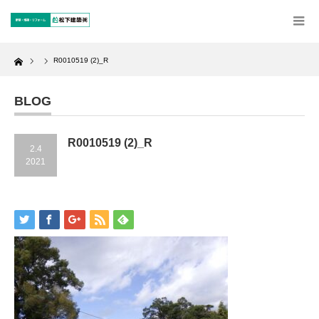
Home
R0010519 (2)_R
BLOG
R0010519 (2)_R
2.4
2021